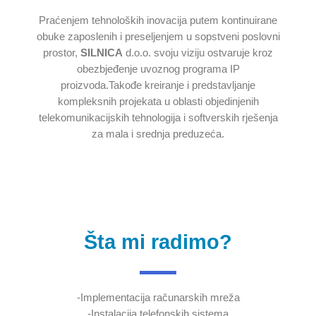
Praćenjem tehnoloških inovacija putem kontinuirane
obuke zaposlenih i preseljenjem u sopstveni poslovni
prostor,
SILNICA
d.o.o. svoju viziju ostvaruje kroz
obezbjeđenje uvoznog programa IP
proizvoda.Takođe kreiranje i predstavljanje
kompleksnih projekata u oblasti objedinjenih
telekomunikacijskih tehnologija i softverskih rješenja
za mala i srednja preduzeća.
Šta mi radimo?
-Implementacija računarskih mreža
-Instalacija telefonskih sistema