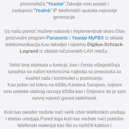
proizvođača
“Yeastar”
.Takodje smo postali i
zastupnici
“Yealink”
IP telefonskih aparata najnovije
generacije.
Uz našu pomoć možete nabaviti i implementirati skoro čitav
proizvodni program
Panasonic
i
Yeastar MyPBX
iz oblasti
telekomunikacija.Kao takodjer i opremu
Digitus-Schrack-
Legrand
iz oblasti računarskih-LAN mreža .
Veliki broj objekata u funkciji, kao i čvrsta višegodišnja
saradnja sa našim korisnicima najbolja su preporuka za
kvalitet rada i kontinuitet u poslovanju.
Kao jedan od lidera na tržištu Kantona Sarajevo, svjesni
smo potrebe stalnog razvoja tržišta kao i činjenice da je sam
razvoj najveći garant stabilnosti.
Kod nas također možete naći velik izbor telefonskih uređaja
i telefax uredjaja.Pored toga kod nas možete naći potrošni
telefonski materijal kao što su različiti kablovi i